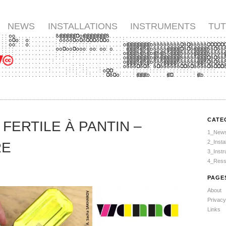
NEWS
INSTALLATIONS
INSTRUMENTS
TUT
CATE
 FERTILE À PANTIN –
1_New
2_Instal
RE
3_Inst
4_Ress
PAGE
About
Privacy
Links