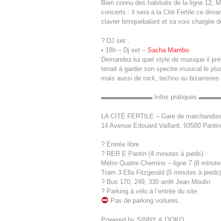
Bien connu des habitués de la ligne 12, M
concerts : il sera à la Cité Fertile ce 
clavier brinquebalant et sa voix chargée d
? DJ set :
• 18h – Dj set –
Sacha Mambo
Demandez-lui quel style de musique il préf
tenait à garder son spectre musical le plus
mais aussi de rock, techno ou bizarreries
▬▬▬▬▬▬▬▬ Infos pratiques ▬
LA CITÉ FERTILE – Gare de marchandi
14 Avenue Edouard Vaillant, 93500 Pantin
? Entrée libre
? RER E Pantin (4 minutes à pieds)
Métro Quatre Chemins – ligne 7 (8 minutes
Tram 3 Ella Fitzgerald (5 minutes à pieds)
? Bus 170, 249, 330 arrêt Jean Moulin
? Parking à vélo à l’entrée du site.
Pas de parking voitures.
Powered by SINNY & OOKO