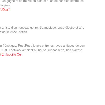
On gagne si on trouve du pain et si on se bat bien contre les
re pain !
8FUDsaY
un artiste d’un nouveau genre. Sa musique, entre électro et afro-
m de science- fiction.
on frénétique, PuzuPuzu jongle entre les raves antiques de son
e l’Est. Footwork ambient ou house sur cassette, rien n’arrête
i Embrouille Qui
..