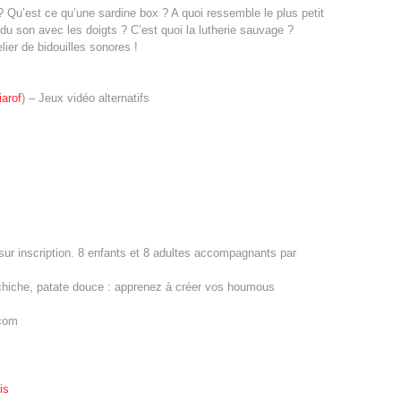
? Qu’est ce qu’une sardine box ? A quoi ressemble le plus petit
u son avec les doigts ? C’est quoi la lutherie sauvage ?
er de bidouilles sonores !
iarof
) – Jeux vidéo alternatifs
) sur inscription. 8 enfants et 8 adultes accompagnants par
chiche, patate douce : apprenez à créer vos houmous
.com
is