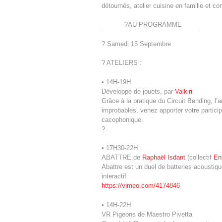
détournés, atelier cuisine en famille et co
______ ?AU PROGRAMME_____
? Samedi 15 Septembre
? ATELIERS :
• 14H-19H
Développé de jouets, par
Valkiri
Grâce à la pratique du Circuit Bending, l’
improbables, venez apporter votre particip
cacophonique.
?
• 17H30-22H
ABATTRE de
Raphaël Isdant
(collectif
En
Abattre est un duel de batteries acousti
interactif.
https://vimeo.com/4174846
• 14H-22H
VR Pigeons de Maestro Pivetta