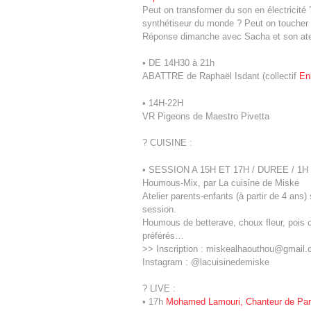
Peut on transformer du son en électricité 
synthétiseur du monde ? Peut on toucher d
Réponse dimanche avec Sacha et son ateli
• DE 14H30 à 21h
ABATTRE de Raphaël Isdant (collectif
En
• 14H-22H
VR Pigeons de Maestro Pivetta
? CUISINE :
• SESSION A 15H ET 17H / DUREE / 1H
Houmous-Mix, par La cuisine de Miske
Atelier parents-enfants (à partir de 4 ans
session.
Houmous de betterave, choux fleur, pois 
préférés…
>> Inscription : miskealhaouthou@gmail
Instagram : @lacuisinedemiske
? LIVE :
• 17h
Mohamed Lamouri, Chanteur de Par