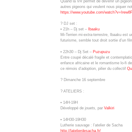
Quand la VR permet de devenir un pigeon. 
autres pigeons qui veulent nous piquer not
https://www.youtube.com/watch?v=Irew
? DJ set :
• 21h – Dj set –
Ibaaku
Mi-Terrien mi-extra-terrestre, Ibaaku est 
futurisme, semble tout droit sortie d’un fil
• 22h30 – Dj Set –
Puzupuzu
Entre coupé décalé fragile et contemplati
enfance africaine et le romantisme lo-fi d
ce rémois d’adoption, pilier du collectif
Qu
? Dimanche 16 septembre
? ATELIERS :
• 14H-19H
Développé de jouets, par
Valkiri
• 14H30-19H30
Lutherie sauvage : l’atelier de Sacha
http://latelierdesacha.fr/