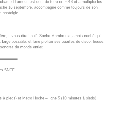
ohamed Lamouri est sorti de terre en 2018 et a multiplié les
dimanche 16 septembre, accompagné comme toujours de son
e nostalgie.
ère, il vous dira ‘tout’. Sacha Mambo n’a jamais caché qu’il
 large possible, et faire profiter ses ouailles de disco, house,
 sonores du monde entier..
▬▬▬▬▬▬▬
ses SNCF
 à pieds) et Métro Hoche – ligne 5 (10 minutes à pieds)