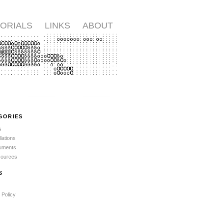
ORIALS
LINKS
ABOUT
GORIES
s
lations
ruments
ources
S
 Policy