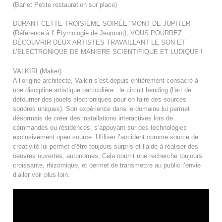
(Bar et Petite restauration sur place)
DURANT CETTE TROISIÈME SOIRÉE “MONT DE JUPITER”
(Référence à l’ Étymologie de Jeumont), VOUS POURREZ
DÉCOUVRIR DEUX ARTISTES TRAVAILLANT LE SON ET
L’ELECTRONIQUE DE MANIERE SCIENTIFIQUE ET LUDIQUE !
VALKIRI (Maker)
A l’origine architecte, Valkiri s’est depuis entièrement consacré à
une discipline artistique particulière : le circuit bending (l’art de
détourner des jouets électroniques pour en faire des sources
sonores uniques). Son expérience dans le domaine lui permet
désormais de créer des installations interactives lors de
commandes ou résidences, s’appuyant sur des technologies
exclusivement open source. Utiliser l’accident com
me source de
créativité lui permet d’être toujours surpris et l’aide à réaliser des
oeuvres ouvertes, autonomes. Cela nourrit une recherche toujours
croissante, rhizomique, et permet de transmettre au public l’envie
d’aller voir plus loin.