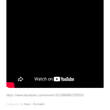
https://www.facebook.com/events/1513996962229331/
Categories:
1_News
|
Permalink